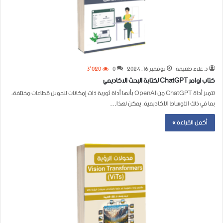
د. علاء طعيمة
نوفمبر 16, 2024
0
3٬020
كتاب اوامر ChatGPT لكتابة البحث الاكاديمي
تتميز أداة ChatGPT من OpenAI بأنها أداة ثورية ذات إمكانات لتحويل قطاعات مختلفة،
بما في ذلك الأوساط الأكاديمية. يمكن لهذا…
أكمل القراءة »