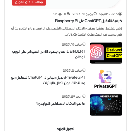
مقالات التعلم العميق
د. علاء طعيمة
يونيو 30, 2023
0
313
كيفية تشغيل ChatGPT على Raspberry Pi
(قم بتشغيل منشئ محتوى الذكاء الاصطناعي الشهير على الراسبيري باي الخاص بك أو
قم بدمجه في السكريبتات الخاصة بك.) لن…
يونيو 10, 2023
DarkBERT: تعزيز جهود الأمن السيبراني على الويب
المظلم
يونيو 2, 2023
PrivateGPT: بديل مجاني لـ ChatGPT للتفاعل مع
مستنداتك دون اتصال بالإنترنت
مايو 29, 2023
ما هو الذكاء الاصطناعي التوليدي؟
تحميل المزيد