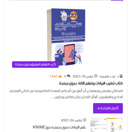
كتب التعلم العميق بدون برمجة
د. علاء طعيمة
مارس 30, 2023
0
1٬260
كتاب تنقيب البيانات وتعلم الآلة: بدون برمجة
اصدقائي يشرفني ويسعدني أن أضع بين أيديكم النسخة الالكترونية من كتابي المترجم
الحادي والعشرون. أسأل الله ان ينال رضاكم ويكون…
أكمل القراءة »
مارس 26, 2023
علم البيانات بدون برمجة مع KNIME