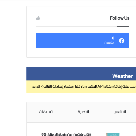
Follow Us
0
متابعون
Weather
يجب عليك إضافة مفتاح API للطقس من خلال صفحة إعدادات القالب > الدمج
الأشهر
الأخيرة
تعليقات
كتاب بايثون: عن طريق الامثلة: 90