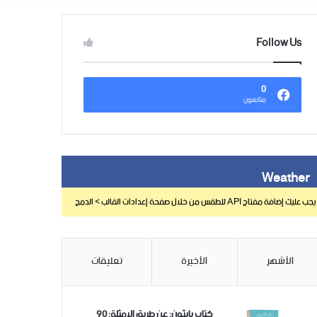
Follow Us
0
متابعون
Weather
يجب عليك إضافة مفتاح API للطقس من خلال صفحة إعدادات القالب > الدمج
الأشهر
الأخيرة
تعليقات
كتاب بايثون: عن طريق الامثلة: 90