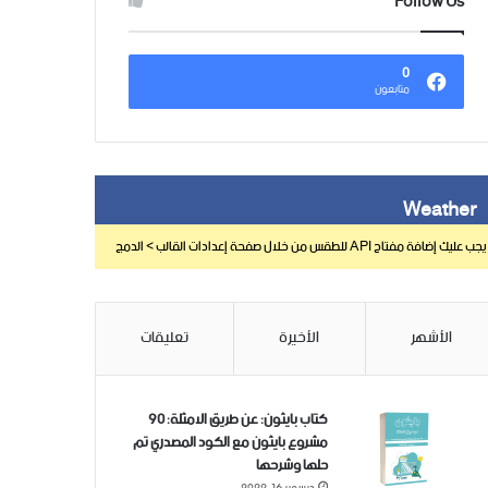
Follow Us
0
متابعون
Weather
يجب عليك إضافة مفتاح API للطقس من خلال صفحة إعدادات القالب > الدمج
الأشهر
الأخيرة
تعليقات
كتاب بايثون: عن طريق الامثلة: 90
مشروع بايثون مع الكود المصدري تم
حلها وشرحها