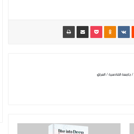
‏Reddit
‏VKontakte
Odnoklassniki
بوكيت
مشاركة عبر البريد
طباعة
 جامعة القادسية / العراق