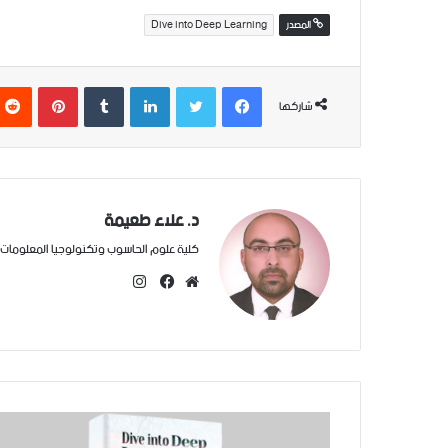
المصدر
Dive into Deep Learning
فيسبوك
تويتر
لينكدإن
‏Tumblr
بينتيريست
شاركها
د. علاء طعيمة
كلية علوم الحاسوب وتكنولوجيا المعلومات /
ا
ن
م
ف
س
و
ي
ت
ق
س
ق
ع
ب
ر
ا
و
ا
ل
ك