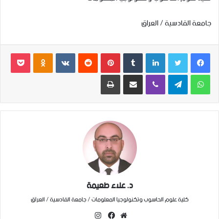
جامعة القادسية / العراق
فيسبوك
تويتر
لينكدإن
‏Tumblr
بينتيريست
‏Reddit
‏VKontakte
Odnoklassniki
بوكيت
واتساب
تيلقرام
ڤايبر
مشاركة عبر البريد
طباعة
د. علاء طعيمة
كلية علوم الحاسوب وتكنولوجيا المعلومات / جامعة القادسية / العراق
ا