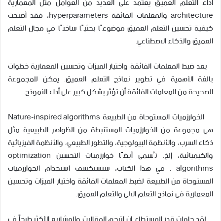
أداء التعلم العميق يعتمد على العديد من العوامل مثل المعمارية
architecture والمعلمات الفائقة hyperparameters، فقد أصبحت
كيفية تحسين التعلم العميق موضوعًا بحثيًا ساخنًا في مجال التعلم
العميق والذكاء الاصطناعي.
يعد ضبط المعلمات الفائقة واختيار الميزات وتحسين المعمارية خطوات
بالغة الأهمية في تطوير نماذج التعلم العميق. يمكن للمجموعة
الصحيحة من المعلمات الفائقة أن تؤثر بشكل كبير على أداء النموذج.
الخوارزميات المستوحاة من الطبيعة Nature-inspired algorithms
هي مجموعة من الخوارزميات المستنبطة من الظواهر الطبيعية مثل
ذكاء السرب، والأنظمة البيولوجية، والتطور الطبيعي، والأنظمة الفيزيائية
والكيميائية، إلخ. تُسمى أيضًا خوارزميات التحسين optimization
algorithms . في هذا الكتاب، سنستكشف استخدام الخوارزميات
المستوحاة من الطبيعة لضبط المعلمات الفائقة واختيار الميزات وتحسين
المعمارية في نماذج التعلم الالي والتعلم العميق.
لقد حاولت قدر المستطاع ان اترجم المقالات والمشاريع الأكثر طرحاً في