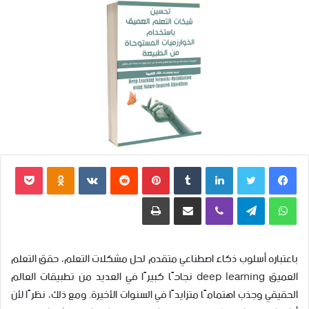
إلكترونيا
فيسبوك
تويتر
لينكدإن
‏Tumblr
بينتيريست
‏Reddit
‏VKontakte
Odnoklassniki
بوكيت
واتساب
تيلقرام
ڤايبر
مشاركة عبر البريد
طباعة
باعتباره أسلوب ذكاء اصطناعي متقدم لحل مشكلات التعلم، حقق التعلم
العميق deep learning نجاحًا كبيرًا في العديد من تطبيقات العالم
الحقيقي وجذب اهتمامًا متزايدًا في السنوات الأخيرة. ومع ذلك، نظرًا لأن