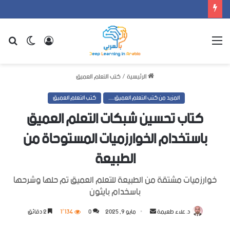
القائمة
تسجيل
الوضع
بح
الدخول
المظلم
عن
الرئيسية
/
كتب التعلم العميق
المزيد من كتب التعلم العميق......
كتب التعلم العميق
كتاب تحسين شبكات التعلم العميق
باستخدام الخوارزميات المستوحاة من
الطبيعة
خوارزميات مشتقة من الطبيعة للتعلم العميق تم حلها وشرحها
باسخدام بايثون
د. علاء طعيمة
أرسل
مايو 9, 2025
0
1٬134
2 دقائق
بريدا