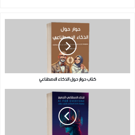
ن
م
ف
س
و
ي
ت
ق
س
ق
ع
ب
ر
ا
و
ا
ل
ك
م
و
ي
ب
كتاب حوار حول الذكاء الاصطناعي