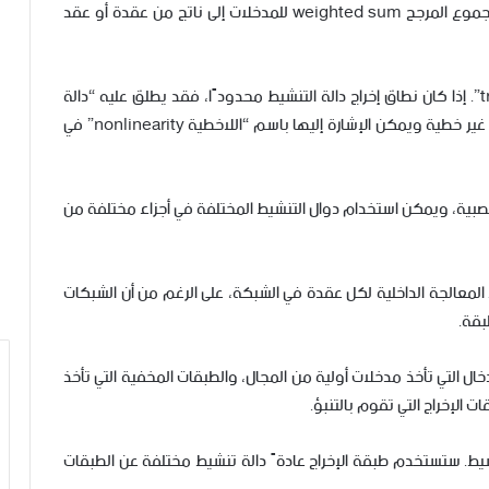
تحدد دالة التنشيط في الشبكة العصبية كيفية تحويل المجموع المرجح weighted sum للمدخلات إلى ناتج من عقدة أو عقد
أحيانًا تسمى دالة التنشيط “دالة النقل transfer function”. إذا كان نطاق إخراج دالة التنشيط محدودًا، فقد يطلق عليه “دالة
الضغط squashing function”. العديد من داول التنشيط غير خطية ويمكن الإشارة إليها باسم “اللاخطية nonlinearity” في
 العصبية، ويمكن استخدام دوال التنشيط المختلفة في أجزاء مختلفة من
د المعالجة الداخلية لكل عقدة في الشبكة، على الرغم من أن الشبكات
بقة.
ال التي تأخذ مدخلات أولية من المجال، والطبقات المخفية التي تأخذ
 الإخراج التي تقوم بالتنبؤ.
يط. ستستخدم طبقة الإخراج عادةً دالة تنشيط مختلفة عن الطبقات