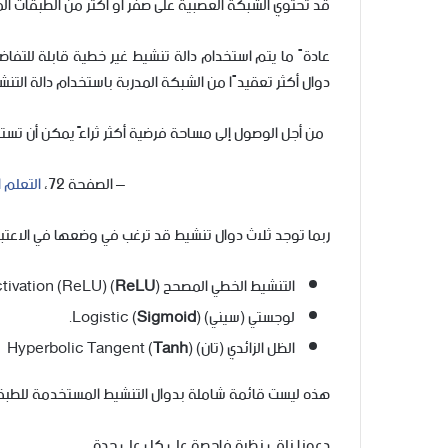
قد تحتوي الشبكة العصبية على صفر أو أكثر من الطبقات ال
عادةً ما يتم استخدام دالة تنشيط غير خطية قابلة للتفا
دوال أكثر تعقيدًا من الشبكة المدربة باستخدام دالة التنش
من أجل الوصول إلى مساحة فرضية أكثر ثراءً يمكن أن تستفي
– الصفحة 72،
التعلم 
ربما توجد ثلاث دوال تنشيط قد ترغب في وضعها في الاعتب
التنشيط الخطي المصحح (
ReLU
) Rectified Linear Activation (ReLU)
لوجستي (سيني) Logistic (
).
Sigmoid
الظل الزائدي (تان) Hyperbolic Tangent (
)
Tanh
هذه ليست قائمة شاملة بدوال التنشيط المستخدمة للطبقات
دعونا نلقي نظرة فاحصة على كل على حدة.