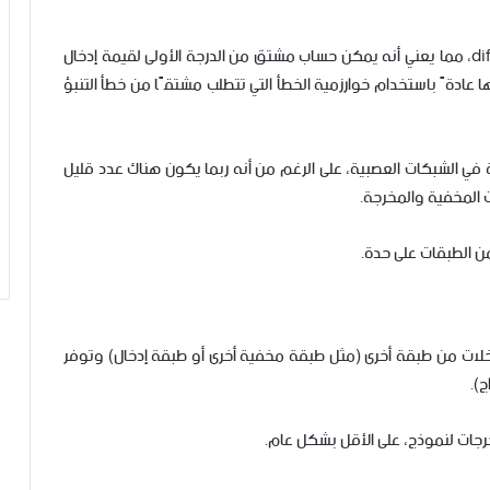
عادةً ما تكون دوال التنشيط قابلة للتفاضل differentiable، مما يعني أنه يمكن حساب مشتق من الدرجة الأولى لقيمة إدخال
 عادةً باستخدام خوارزمية الخطأ التي تتطلب مشتقًا من خطأ التنبؤ
 في الشبكات العصبية، على الرغم من أنه ربما يكون هناك عدد قليل
 المخفية والمخرجة.
ن الطبقات على حدة.
لات من طبقة أخرى (مثل طبقة مخفية أخرى أو طبقة إدخال) وتوفر
ج).
خرجات لنموذج، على الأقل بشكل عام.