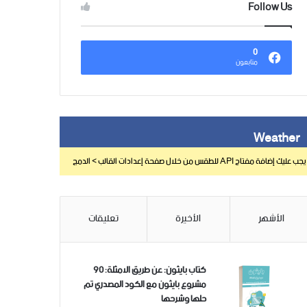
Follow Us
0
متابعون
Weather
يجب عليك إضافة مفتاح API للطقس من خلال صفحة إعدادات القالب > الدمج
الأشهر
الأخيرة
تعليقات
كتاب بايثون: عن طريق الامثلة: 90
مشروع بايثون مع الكود المصدري تم
حلها وشرحها