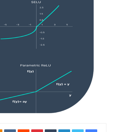
فيسبوك
تويتر
لينكدإن
بينتيريست