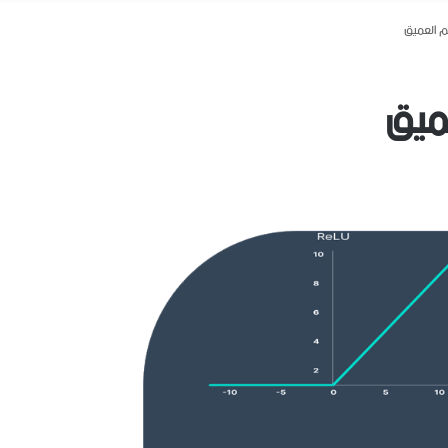
لم العميق
عميق