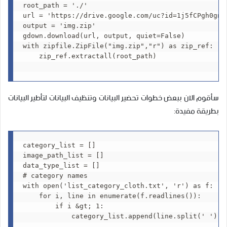
root_path = './'

url = 'https://drive.google.com/uc?id=1j5fCPgh0gnY6
output = 'img.zip'

gdown.download(url, output, quiet=False)

with zipfile.ZipFile("img.zip","r") as zip_ref:

    zip_ref.extractall(root_path)

سأقوم الآن ببعض خطوات تحضير البيانات وتنظيف البيانات لتأطير البيانات
بطريقة مفيدة:
category_list = []

image_path_list = []

data_type_list = []

# category names

with open('list_category_cloth.txt', 'r') as f:

    for i, line in enumerate(f.readlines()):

        if i &gt; 1:

            category_list.append(line.split(' ')[0]