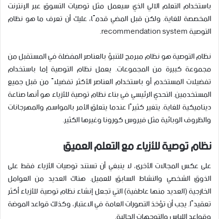
باستخدام التعلم الآلي الذي سيعمل مثل توصيات التسوق عبر الإنترنت
المخصصة للغاية. ولكن قبل المضي قدمًا، عليك أن تعرف ما هو نظام
التوصية recommendation system.
نظام التوصية هو نظام مبرمج للتنبؤ بالعناصر المفضلة في المستقبل من
مجموعة كبيرة من المجموعات. يعمل نظام التوصية إما باستخدام
تفضيلات المستخدم أو باستخدام العناصر الأكثر تفضيلاً من قبل جميع
المستخدمين. التحدي الرئيسي في بناء نظام توصية للأزياء هو أنها صناعة
ديناميكية للغاية. يتغير كثيرًا عندما يتعلق الأمر بالمواسم والمهرجانات
والظروف الوبائية مثل فيروس كورونا وغيرها الكثير.
نظام توصية للأزياء مع التعلم العميق
على عكس المجالات الأخرى، لا ينبغي أن تستند توصيات الأزياء فقط على
الذوق الشخصي والنشاط السابق للعميل. هناك العديد من العوامل
الخارجية (العديد منها عاطفية) التي تجعل إنشاء نظام توصية للأزياء أكثر
تعقيدًا. يجب أن تؤخذ التصورات العامة في الاعتبار، وكذلك قواعد الموضة
وقواعد اللباس والتوجهات الحالية.