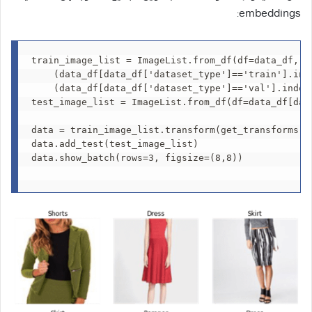
embeddings:
train_image_list = ImageList.from_df(df=data_df, p
    (data_df[data_df['dataset_type']=='train'].inde
    (data_df[data_df['dataset_type']=='val'].index)
test_image_list = ImageList.from_df(df=data_df[dat
data = train_image_list.transform(get_transforms()
data.add_test(test_image_list)

data.show_batch(rows=3, figsize=(8,8))
