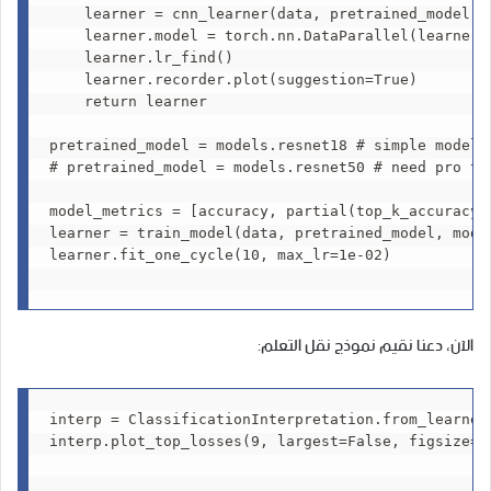
    learner = cnn_learner(data, pretrained_model, m
    learner.model = torch.nn.DataParallel(learner.m
    learner.lr_find()

    learner.recorder.plot(suggestion=True)

    return learner

pretrained_model = models.resnet18 # simple model t
# pretrained_model = models.resnet50 # need pro tie
model_metrics = [accuracy, partial(top_k_accuracy, 
learner = train_model(data, pretrained_model, model
learner.fit_one_cycle(10, max_lr=1e-02)

الآن، دعنا نقيم نموذج نقل التعلم:
interp = ClassificationInterpretation.from_learner(
interp.plot_top_losses(9, largest=False, figsize=(1