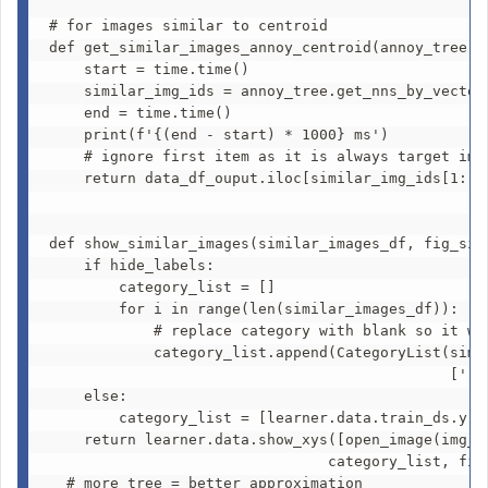
# for images similar to centroid 

def get_similar_images_annoy_centroid(annoy_tree, v
    start = time.time()

    similar_img_ids = annoy_tree.get_nns_by_vector(
    end = time.time()

    print(f'{(end - start) * 1000} ms')

    # ignore first item as it is always target imag
    return data_df_ouput.iloc[similar_img_ids[1:]] 
def show_similar_images(similar_images_df, fig_size
    if hide_labels:

        category_list = []

        for i in range(len(similar_images_df)):

            # replace category with blank so it won
            category_list.append(CategoryList(simil
                                              [''] 
    else:

        category_list = [learner.data.train_ds.y.r
    return learner.data.show_xys([open_image(img_i
                                category_list, figs
  # more tree = better approximation
