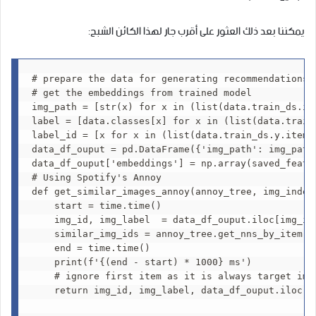
يمكننا بعد ذلك العثور على أقرب جار لهذا الكائن الشبح:
# prepare the data for generating recommendations (
# get the embeddings from trained model

img_path = [str(x) for x in (list(data.train_ds.ite
label = [data.classes[x] for x in (list(data.train
label_id = [x for x in (list(data.train_ds.y.items)
data_df_ouput = pd.DataFrame({'img_path': img_path
data_df_ouput['embeddings'] = np.array(saved_featur
# Using Spotify's Annoy

def get_similar_images_annoy(annoy_tree, img_index,
    start = time.time()

    img_id, img_label  = data_df_ouput.iloc[img_ind
    similar_img_ids = annoy_tree.get_nns_by_item(im
    end = time.time()

    print(f'{(end - start) * 1000} ms')

    # ignore first item as it is always target imag
    return img_id, img_label, data_df_ouput.iloc[si