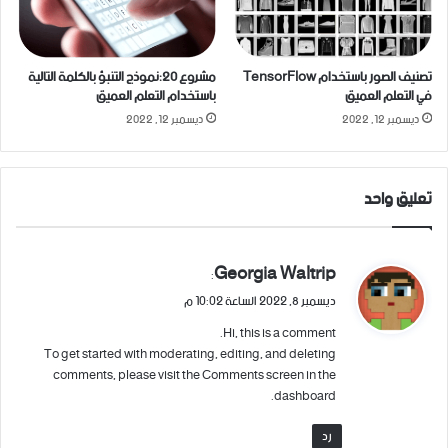
تصنيف الصور باستخدام TensorFlow
مشروع 20:نموذج التنبؤ بالكلمة التالية
في التعلم العميق
باستخدام التعلم العميق
ديسمبر 12, 2022
ديسمبر 12, 2022
تعليق واحد
Georgia Waltrip
ي
:
ق
ديسمبر 8, 2022 الساعة 10:02 م
و
Hi, this is a comment.
ل
To get started with moderating, editing, and deleting
comments, please visit the Comments screen in the
dashboard.
رد