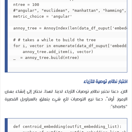
ntree = 100

#"angular", "euclidean", "manhattan", "hamming", or
metric_choice = 'angular'

annoy_tree = AnnoyIndex(len(data_df_ouput['embeddin
# # takes a while to build the tree

for i, vector in enumerate(data_df_ouput['embedding
    annoy_tree.add_item(i, vector)

_  = annoy_tree.build(ntree) 

اختبار نظام توصية للأزياء
الآن، دعنا نختبر نظام توصيات الأزياء لدينا. لهذا، نحتاج إلى إنشاء بعض
الرموز. أولاً، دعنا نرى التوصيات لأي شيء يتعلق بالسراويل القصيرة
“shorts”:
def centroid_embedding(outfit_embedding_list):
