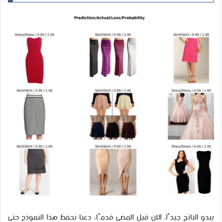
يبدو الناتج جيدًا، الآن قبل المضي قدمًا، دعنا نحفظ هذا النموذج حتى