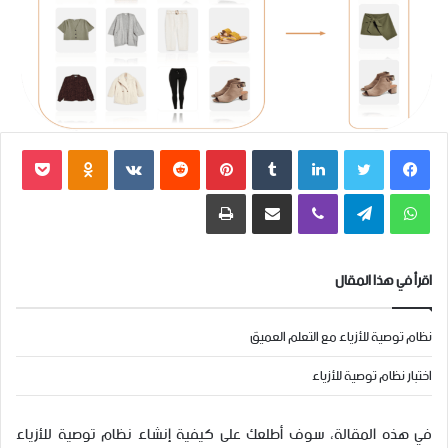
فيسبوك
تويتر
لينكدإن
بينتيريست
بوكي
dnoklassniki
واتساب
تيلقرام
ڤايبر
مشاركة عبر البريد
طباعة
اقرأ في هذا المقال
نظام توصية للأزياء مع التعلم العميق
اختبار نظام توصية للأزياء
في هذه المقالة، سوف أطلعك على كيفية إنشاء نظام توصية للأزياء