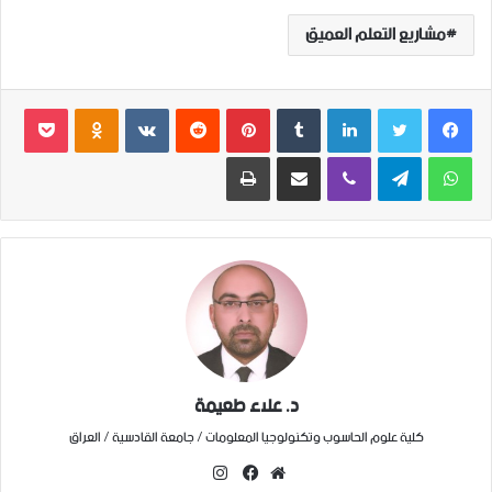
مشاريع التعلم العميق
فيسبوك
تويتر
لينكدإن
بينتيريست
بوكي
dnoklassniki
واتساب
تيلقرام
ڤايبر
مشاركة عبر البريد
طباعة
د. علاء طعيمة
كلية علوم الحاسوب وتكنولوجيا المعلومات / جامعة القادسية / العراق
انستقرام