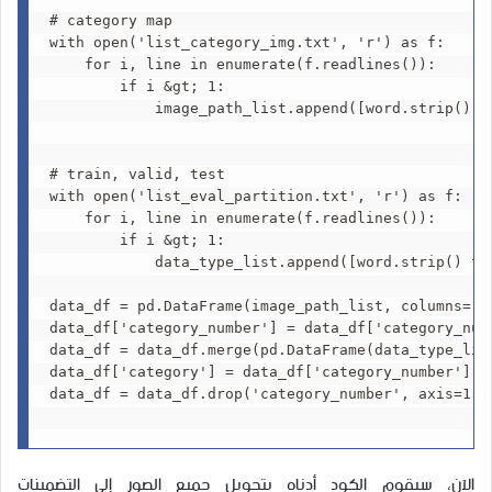
# category map

with open('list_category_img.txt', 'r') as f:

    for i, line in enumerate(f.readlines()):

        if i &gt; 1:

            image_path_list.append([word.strip() f
# train, valid, test

with open('list_eval_partition.txt', 'r') as f:

    for i, line in enumerate(f.readlines()):

        if i &gt; 1:

            data_type_list.append([word.strip() fo
data_df = pd.DataFrame(image_path_list, columns=['i
data_df['category_number'] = data_df['category_numb
data_df = data_df.merge(pd.DataFrame(data_type_lis
data_df['category'] = data_df['category_number'].a
data_df = data_df.drop('category_number', axis=1)  
الآن، سيقوم الكود أدناه بتحويل جميع الصور إلى التضمينات