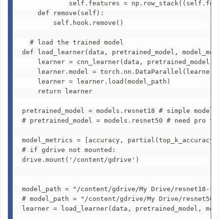
            self.features = np.row_stack((self.feat
    def remove(self): 

        self.hook.remove()

  # load the trained model

def load_learner(data, pretrained_model, model_metr
    learner = cnn_learner(data, pretrained_model, m
    learner.model = torch.nn.DataParallel(learner.m
    learner = learner.load(model_path)

    return learner

pretrained_model = models.resnet18 # simple model t
# pretrained_model = models.resnet50 # need pro tie
model_metrics = [accuracy, partial(top_k_accuracy, 
# if gdrive not mounted:

drive.mount('/content/gdrive') 

model_path = "/content/gdrive/My Drive/resnet18-fas
# model_path = "/content/gdrive/My Drive/resnet50-f
learner = load_learner(data, pretrained_model, mode