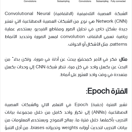
الشبكة العصبية التلافيفية (الالتفافية) Convolutional Neural
Network (CNN) هي نوع من الشبكات العصبية الاصطناعية التي تعتبر
جيدة بشكل خاص في تحليل الصور ومقاطع الفيديو. يستخدم عملية
رياضية تسمى الالتفاف convolution لمسح الصورة وتحديد الأنماط
patterns، مثل الأشكال أو الحواف.
مثال
: فكر في الأمر كمحقق يبحث عن أدلة في صورة، ولكن بدلاً من
البحث عن بكسل واحد في كل مرة، تنظر شبكة CNN إلى وحدات بكسل
متعددة في وقت واحد للعثور على أنماط.
الفترة
Epoch
:
تشير الفترة (حقبة) Epoch في التعلم الآلي والشبكات العصبية
الاصطناعية (ANNs) إلى تكرار واحد كامل من خلال مجموعة بيانات
التدريب بأكملها. خلال فترة ما، يعالج النموذج ويستخدم المعلومات من
بيانات التدريب لتحديث أوزانه weights وتحيزاته biases، من أجل التنبؤ