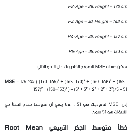
P2: Age = 28, Height = 170 cm
P3: Age = 30, Height = 162 cm
P4: Age = 32, Height = 157 cm
P5: Age = 35, Height = 153 cm
يمكن حساب MSE للنموذج الخاص بك على النحو التالي:
MSE
= 1/5 * ( (170–165)² + (165–170)² + (160–162)² + (155–
157)² + (150–153)² ) = (5² + 5² + 2² + 2² + 3²)/5 = 51
إذن، MSE لنموذجك هو 51 ، مما يعني أن متوسط حجم الخطأ في
التنبؤات هو 51 سم².
خطأ متوسط الجذر التربيعي
Root Mean