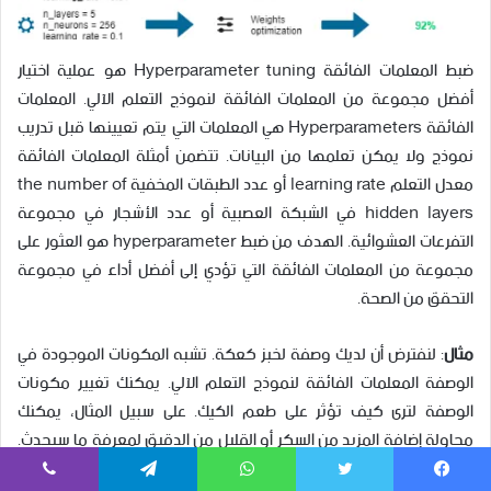
ضبط المعلمات الفائقة Hyperparameter tuning هو عملية اختيار
أفضل مجموعة من المعلمات الفائقة لنموذج التعلم الآلي. المعلمات
الفائقة Hyperparameters هي المعلمات التي يتم تعيينها قبل تدريب
نموذج ولا يمكن تعلمها من البيانات. تتضمن أمثلة المعلمات الفائقة
معدل التعلم learning rate أو عدد الطبقات المخفية the number of
hidden layers في الشبكة العصبية أو عدد الأشجار في مجموعة
التفرعات العشوائية. الهدف من ضبط hyperparameter هو العثور على
مجموعة من المعلمات الفائقة التي تؤدي إلى أفضل أداء في مجموعة
التحقق من الصحة.
مثال
: لنفترض أن لديك وصفة لخبز كعكة. تشبه المكونات الموجودة في
الوصفة المعلمات الفائقة لنموذج التعلم الآلي. يمكنك تغيير مكونات
الوصفة لترى كيف تؤثر على طعم الكيك. على سبيل المثال، يمكنك
محاولة إضافة المزيد من السكر أو القليل من الدقيق لمعرفة ما سيحدث.
هذا يشبه ضبط المعلمات الفائقة في التعلم الآلي، حيث يمكنك تجربة
يسبوك
تويتر
واتساب
تيلقرام
ڤايبر