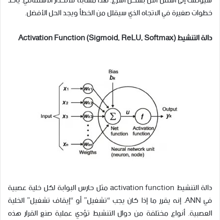
سيوصلك إلى أسفل التل بشكل أسرع. هذا مشابه للانحدار الاشتقاقي. يأخذ
خطوات صغيرة في الاتجاه الذي سيقلل من الخطأ ويجد الحل الأفضل.
دالة التنشيط Activation Function (Sigmoid, ReLU, Softmax)
دالة التنشيط activation function مثل حارس البوابة لكل خلية عصبية
في ANN. إنه يقرر ما إذا كان يجب “تشغيل” أو “إيقاف تشغيل” الخلية
العصبية. أنواع مختلفة من دوال التنشيط تؤدي عملية صنع القرار هذه