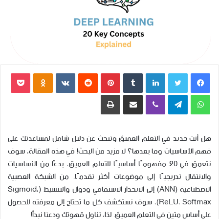
فيسبوك
تويتر
لينكدإن
بينتيريست
بوكي
dnoklassniki
واتساب
تيلقرام
ڤايبر
مشاركة عبر البريد
طباعة
هل أنت جديد في التعلم العميق وتبحث عن دليل شامل لمساعدتك على
فهم الأساسيات وما بعدها؟ لا مزيد من البحث! في هذه المقالة، سوف
نتعمق في 20 مفهومًا أساسيًا للتعلم العميق، بدءًا من الأساسيات
والانتقال تدريجيًا إلى موضوعات أكثر تقدمًا. من الشبكة العصبية
الاصطناعية (ANN) إلى الانحدار الاشتقاقي ودوال والتنشيط (Sigmoid،
ReLU، Softmax)، سوف نستكشف كل ما تحتاج إلى معرفته للحصول
على أساس متين في التعلم العميق. لذا، تناول قهوتك ودعنا نبدأ!