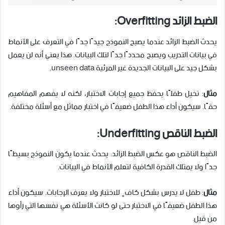
الضبط الزائد
Overfitting
:
يحدث الضبط الزائد عندما يصبح النموذج جيدًا جدًا في التعرف على الأنماط
في بيانات التدريب ويصبح محددًا جدًا لتلك البيانات. هذا يعني أنه لن يعمل
بشكل جيد على البيانات الجديدة غير المرئية unseen data.
مثال
: تخيل طفلًا يحفظ جميع إجابات الاختبار، لكنه لا يفهم المفاهيم
حقًا. سيكون أداء هذا الطفل ضعيفًا في اختبار مماثل مع أسئلة مختلفة.
الضبط الناقص Underfitting:
الضبط الناقص هو عكس الضبط الزائد. يحدث عندما يكون النموذج بسيطًا
جدًا ولا يمتلك القدرة الكافية لتعلم الأنماط في البيانات.
مثال
: طفل لا يدرس بشكل كافٍ للاختبار ولا يعرف الإجابات. سيكون أداء
هذا الطفل ضعيفًا في الاختبار حتى لو كانت الأسئلة هي نفسها التي رأوها
من قبل.