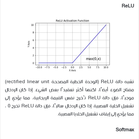
ReLU
تشبه دالة ReLU (الوحدة الخطية المصححة rectified linear unit)
مفتاح الضوء أيضًا، لكنها أكثر تعقيدًا بعض الشيء. إذا كان الإدخال
موجبًا، فإن دالة ReLU تُخرج نفس القيمة الإيجابية، مما يؤدي إلى
تشغيل الخلية العصبية. إذا كان الإدخال سالبًا، فإن دالة ReLU تخرج 0 ،
مما يؤدي إلى إيقاف تشغيل الخلايا العصبية.
Softmax