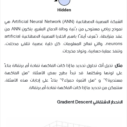
الشبكة العصبية الاصطناعية Artificial Neural Network (ANN) هي
نموذج رياضي مستوحى من بُنية ودالة الدماغ البشري. يتكون ANN من
عقد مترابطة، تُعرف أيضًا باسم الخلايا العصبية الاصطناعية artificial
neurons، والتي تعالج المعلومات. كل خلية عصبية تتلقى مدخلات،
وتنفذ عملية حسابية، وتولد مخرجات.
مثال
: تخيل أنك تحاول تحديد ما إذا كانت الفاكهة تفاحة أم برتقالة بناءً
على لونها وشكلها. قد تبدأ بطرح بعض الأسئلة: “هل الفاكهة
مستديرة؟” و “هل الثمرة حمراء؟” بناءً على إجابات هذه الأسئلة،
ستتمكن من تحديد ما إذا كانت الفاكهة تفاحة أم برتقالة.
الانحدار الاشتقاقي Gradient Descent