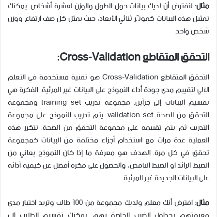
مثال
: لنفترض أن لديك بيانات حول الطول والوزن لعشرة أشخاص. يمكنك
تمثيل هذه البيانات كموتّر ثنائي الأبعاد، حيث يمثل كل صف ارتفاع ووزن
شخص واحد.
التحقق المتقاطع
Cross-Validation
:
التحقق المتقاطع Cross-Validation هو تقنية مستخدمة في التعلم
الآلي لتقييم مدى جودة أداء النموذج على البيانات غير المرئية. الفكرة هي
تقسيم البيانات إلى جزأين: مجموعة تدريب training set ومجموعة
التحقق من الصحة validation set. يتم تدريب النموذج على مجموعة
التدريب ثم يتم تقييمه على مجموعة التحقق من الصحة. تتكرر هذه
العملية عدة مرات مع استخدام أجزاء مختلفة من البيانات كمجموعة
تحقق في كل مرة. الهدف هو معرفة ما إذا كان النموذج يعاني من
الضبط الزائد او الضبط الناقص، والحصول على فكرة أفضل عن كيفية أدائه
على البيانات الجديدة غير المرئية.
مثال
: افترض أنك معلم ولديك مجموعة من 100 طالب وتريد اختبار مدى
معرفتهم بجداول الضرب الخاصة بهم. يمكنك تقسيم الطلاب إلى