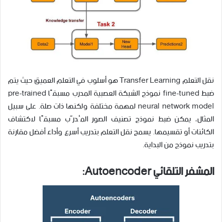
نقل التعلم Transfer Learning هو أسلوب في التعلم العميق حيث يتم
ضبط fine-tuned نموذج الشبكة العصبية المدرب مسبقًا pre-trained
neural network model لمهمة مختلفة ولكنها ذات صلة. على سبيل
المثال، يمكن ضبط نموذج تصنيف الصور المُدرَّب مسبقًا لاكتشاف
الكائنات أو تقسيمها. يسمح نقل التعلم بتدريب أسرع وأداء أفضل مقارنة
بتدريب نموذج من البداية.
المشفر التلقائي Autoencoder: