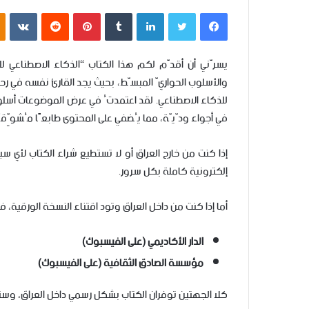
فيسبوك
تويتر
لينكدإن
‏Tumblr
بينتيريست
‏Reddit
‏VKontakte
يسرّني أن أقدّم لكم هذا الكتاب “الذكاء الاصطناعي لل
والأسلوب الحواريّ المبسّط، بحيث يجد القارئ نفسه في رح
للذكاء الاصطناعي. لقد اعتمدتُ في عرض الموضوعات أسلوبًا
في أجواء ودّيّة، مما يُضفي على المحتوى طابعًا مُشوِّقًا
إذا كنت من خارج العراق أو لا تستطيع شراء الكتاب لأي
إلكترونية كاملة بكل سرور.
أما إذا كنت من داخل العراق وتود اقتناء النسخة الورقية، 
الدار الأكاديمي (على الفيسبوك)
مؤسسة الصادق الثقافية (على الفيسبوك)
كلا الجهتين توفران الكتاب بشكل رسمي داخل العراق، و